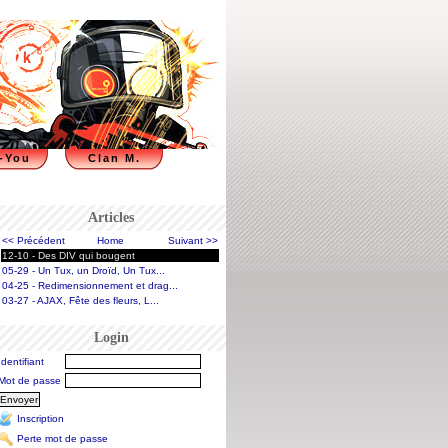
-You
Clan M.
Articles
<< Précédent
Home
Suivant >>
12-10 - Des DIV qui bougent
05-29 - Un Tux, un Droïd, Un Tux...
04-25 - Redimensionnement et drag...
03-27 - AJAX, Fête des fleurs, L...
Login
Identifiant
Mot de passe
Inscription
Perte mot de passe