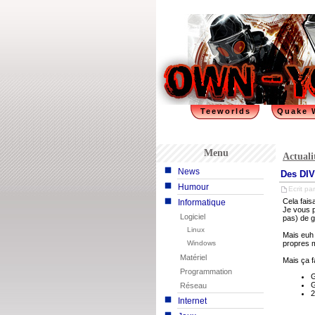
Teeworlds
Quake 
Menu
Actuali
News
Des DIV
Humour
Ecrit par
Cela fais
Informatique
Je vous p
Logiciel
pas) de g
Linux
Mais euh 
Windows
propres 
Matériel
Mais ça fa
Programmation
G
G
Réseau
2
Internet