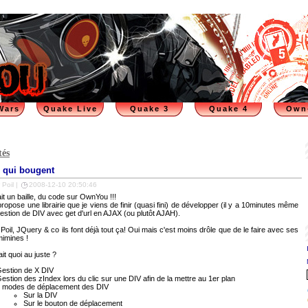
Wars
Quake Live
Quake 3
Quake 4
Own
tés
 qui bougent
 Poil |
2008-12-10 20:50:46
ait un baille, du code sur OwnYou !!!
ropose une librairie que je viens de finir (quasi fini) de développer (il y a 10minutes même
estion de DIV avec get d'url en AJAX (ou plutôt AJAH).
Poil, JQuery & co ils font déjà tout ça! Oui mais c'est moins drôle que de le faire avec ses
mimines !
it quoi au juste ?
estion de X DIV
estion des zIndex lors du clic sur une DIV afin de la mettre au 1er plan
 modes de déplacement des DIV
Sur la DIV
Sur le bouton de déplacement