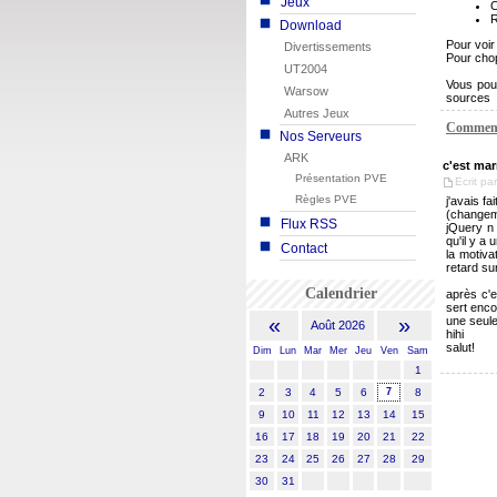
Jeux
C
R
Download
Pour voir 
Divertissements
Pour chop
UT2004
Vous pouv
Warsow
sources
Autres Jeux
Comment
Nos Serveurs
ARK
c'est mar
Présentation PVE
Ecrit pa
Règles PVE
j'avais f
(changeme
Flux RSS
jQuery n 
qu'il y a
Contact
la motiva
retard su
Calendrier
après c'e
sert enco
«
»
une seule
Août 2026
hihi
salut!
Dim
Lun
Mar
Mer
Jeu
Ven
Sam
1
2
3
4
5
6
7
8
9
10
11
12
13
14
15
16
17
18
19
20
21
22
23
24
25
26
27
28
29
30
31