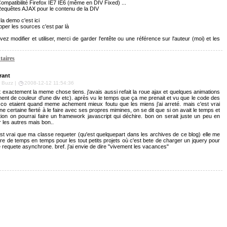
ompatibilité Firefox IE7 IE6 (même en DIV Fixed) ...
equêtes AJAX pour le contenu de la DIV
la demo c'est ici
per les sources c'est par là
ez modifier et utiliser, merci de garder l'entête ou une référence sur l'auteur (moi) et les
aires
rant
r Buzz |
2008-12-12 11:54:36
ait exactement la meme chose tiens. j'avais aussi refait la roue ajax et quelques animations
nt de couleur d'une div etc). après vu le temps que ça me prenait et vu que le code des
co etaient quand meme achement mieux foutu que les miens j'ai arreté. mais c'est vrai
 une certaine fierté à le faire avec ses propres mimines, on se dit que si on avait le temps et
tion on pourrai faire un framework javascript qui déchire. bon on serait juste un peu en
r les autres mais bon..
st vrai que ma classe requeter (qu'est quelquepart dans les archives de ce blog) elle me
re de temps en temps pour les tout petits projets où c'est bete de charger un jquery pour
 requete asynchrone. bref. j'ai envie de dire "vivement les vacances"