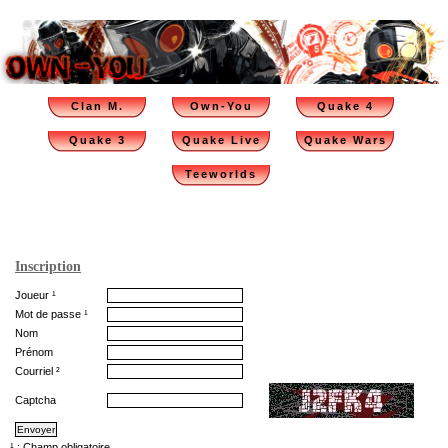
Clan M.
Own-You
Quake 4
Quake 3
Quake Live
Quake Wars
Teeworlds
Inscription
Joueur ¹
Mot de passe ¹
Nom
Prénom
Courriel ²
Captcha
¹ : Champ obligatoire.