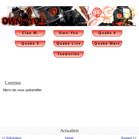
Clan M.
Own-You
Quake 4
Quake 3
Quake Live
Quake Wars
Teeworlds
Contenu
Merci de vous authentifier
Actualités
<< Précédent
Home
Suivant >>