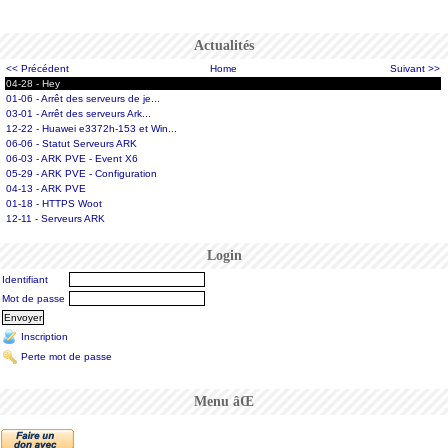
Actualités
<< Précédent
Home
Suivant >>
04-28 - Hey
01-06 - Arrêt des serveurs de je...
03-01 - Arrêt des serveurs Ark...
12-22 - Huawei e3372h-153 et Win...
06-06 - Statut Serveurs ARK
06-03 - ARK PVE - Event X6
05-29 - ARK PVE - Configuration
04-13 - ARK PVE
01-18 - HTTPS Woot
12-11 - Serveurs ARK
Login
Identifiant
Mot de passe
Inscription
Perte mot de passe
Menu âŒ