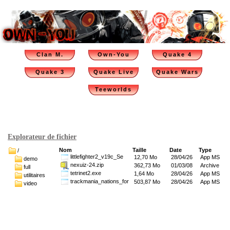
Clan M.
Own-You
Quake 4
Quake 3
Quake Live
Quake Wars
Teeworlds
Explorateur de fichier
Nom
Taille
Date
Type
/
littlefighter2_v19c_Se
12,70 Mo
28/04/26
App MS
demo
nexuiz-24.zip
362,73 Mo
01/03/08
Archive
full
tetrinet2.exe
1,64 Mo
28/04/26
App MS
utilitaires
trackmania_nations_for
503,87 Mo
28/04/26
App MS
video