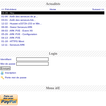
Actualités
<< Précédent
Home
Suivant >>
04-28 - Hey
01-06 - Arrêt des serveurs de je...
03-01 - Arrêt des serveurs Ark...
12-22 - Huawei e3372h-153 et Win...
06-06 - Statut Serveurs ARK
06-03 - ARK PVE - Event X6
05-29 - ARK PVE - Configuration
04-13 - ARK PVE
01-18 - HTTPS Woot
12-11 - Serveurs ARK
Login
Identifiant
Mot de passe
Inscription
Perte mot de passe
Menu âŒ