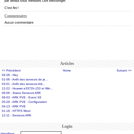
par défaut sous Windows Live Messenger.
C'est fini !
Commentaires
Aucun commentaire
Articles
<< Précédent
Home
Suivant >>
04-28 - Hey
01-06 - Arrêt des serveurs de je...
03-01 - Arrêt des serveurs Ark...
12-22 - Huawei e3372h-153 et Win...
06-06 - Statut Serveurs ARK
06-03 - ARK PVE - Event X6
05-29 - ARK PVE - Configuration
04-13 - ARK PVE
01-18 - HTTPS Woot
12-11 - Serveurs ARK
Login
Identifiant