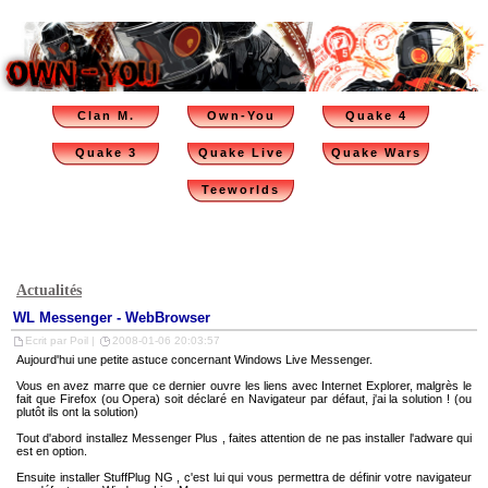
Clan M.
Own-You
Quake 4
Quake 3
Quake Live
Quake Wars
Teeworlds
Actualités
WL Messenger - WebBrowser
Ecrit par Poil |
2008-01-06 20:03:57
Aujourd'hui une petite astuce concernant Windows Live Messenger.
Vous en avez marre que ce dernier ouvre les liens avec Internet Explorer, malgrès le
fait que Firefox (ou Opera) soit déclaré en Navigateur par défaut, j'ai la solution ! (ou
plutôt ils ont la solution)
Tout d'abord installez
Messenger Plus
, faites attention de ne pas installer l'adware qui
est en option.
Ensuite installer
StuffPlug NG
, c'est lui qui vous permettra de définir votre navigateur