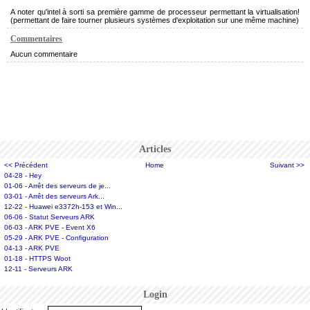
A noter qu'intel à sorti sa première gamme de processeur permettant la virtualisation!
(permettant de faire tourner plusieurs systèmes d'exploitation sur une même machine)
Commentaires
Aucun commentaire
Articles
<< Précédent
Home
Suivant >>
04-28 - Hey
01-06 - Arrêt des serveurs de je...
03-01 - Arrêt des serveurs Ark...
12-22 - Huawei e3372h-153 et Win...
06-06 - Statut Serveurs ARK
06-03 - ARK PVE - Event X6
05-29 - ARK PVE - Configuration
04-13 - ARK PVE
01-18 - HTTPS Woot
12-11 - Serveurs ARK
Login