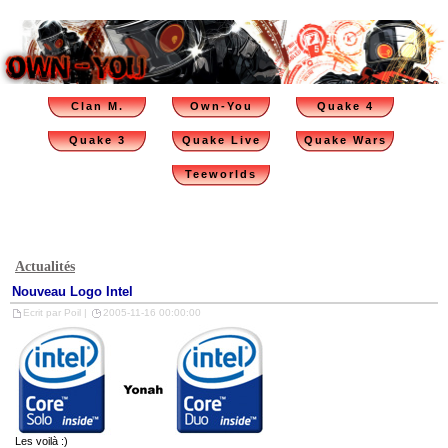
Clan M.
Own-You
Quake 4
Quake 3
Quake Live
Quake Wars
Teeworlds
Actualités
Nouveau Logo Intel
Ecrit par Poil |
2005-11-16 00:00:00
Les voilà :)