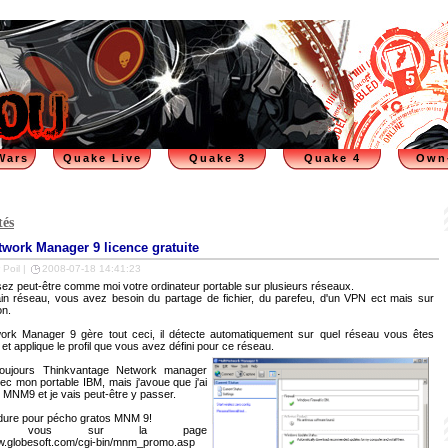
Wars
Quake Live
Quake 3
Quake 4
Own
tés
twork Manager 9 licence gratuite
 Poil |
2008-07-18 14:41:23
isez peut-être comme moi votre ordinateur portable sur plusieurs réseaux.
ain réseau, vous avez besoin du partage de fichier, du parefeu, d'un VPN ect mais sur
on.
work Manager 9 gère tout ceci, il détecte automatiquement sur quel réseau vous êtes
et applique le profil que vous avez défini pour ce réseau.
e toujours Thinkvantage Network manager
vec mon portable IBM, mais j'avoue que j'ai
 MNM9 et je vais peut-être y passer.
dure pour pécho gratos MNM 9!
ez vous sur la page
ww.globesoft.com/cgi-bin/mnm_promo.asp