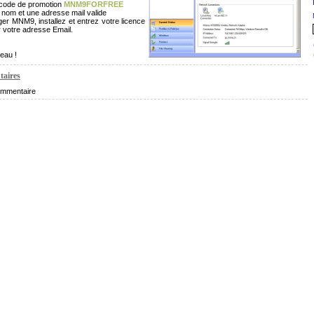
 code de promotion
MNM9FORFREE
 nom et une adresse mail valide
er MNM9, installez et entrez votre licence
 votre adresse Email.
eau !
aires
mmentaire