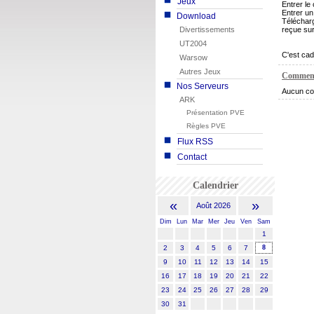
Jeux
Entrer le
Entrer un
Download
Télécharg
Divertissements
reçue sur
UT2004
C'est cad
Warsow
Autres Jeux
Comment
Nos Serveurs
Aucun co
ARK
Présentation PVE
Règles PVE
Flux RSS
Contact
Calendrier
«
»
Août 2026
Dim
Lun
Mar
Mer
Jeu
Ven
Sam
1
2
3
4
5
6
7
8
9
10
11
12
13
14
15
16
17
18
19
20
21
22
23
24
25
26
27
28
29
30
31