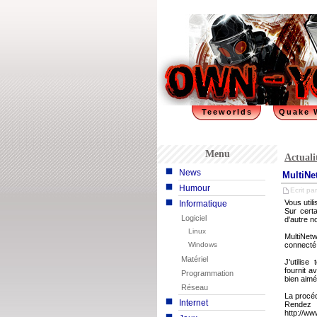
Teeworlds
Quake 
Menu
Actuali
News
MultiNe
Humour
Ecrit par
Vous util
Informatique
Sur cert
Logiciel
d'autre n
Linux
MultiNet
Windows
connecté 
Matériel
J'utilis
fournit a
Programmation
bien aimé
Réseau
La procé
Internet
Rend
http://w