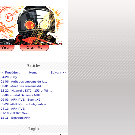
-You
Clan M.
Articles
<< Précédent
Home
Suivant >>
04-28 - Hey
01-06 - Arrêt des serveurs de je...
03-01 - Arrêt des serveurs Ark...
12-22 - Huawei e3372h-153 et Win...
06-06 - Statut Serveurs ARK
06-03 - ARK PVE - Event X6
05-29 - ARK PVE - Configuration
04-13 - ARK PVE
01-18 - HTTPS Woot
12-11 - Serveurs ARK
Login