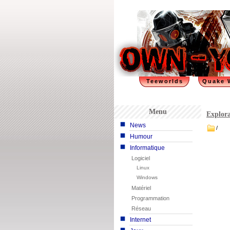
Teeworlds
Quake 
Menu
Explora
News
/
Humour
Informatique
Logiciel
Linux
Windows
Matériel
Programmation
Réseau
Internet