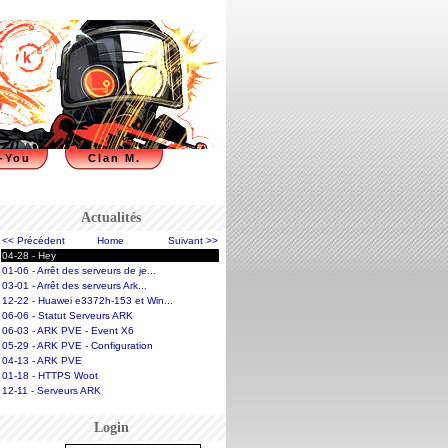
-You
Clan M.
Actualités
<< Précédent
Home
Suivant >>
04-28 - Hey
01-06 - Arrêt des serveurs de je...
03-01 - Arrêt des serveurs Ark...
12-22 - Huawei e3372h-153 et Win...
06-06 - Statut Serveurs ARK
06-03 - ARK PVE - Event X6
05-29 - ARK PVE - Configuration
04-13 - ARK PVE
01-18 - HTTPS Woot
12-11 - Serveurs ARK
Login