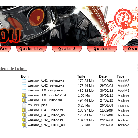
Wars
Quake Live
Quake 3
Quake 4
Own
teur de fichier
Nom
Taille
Date
Type
warsow_0.41_setup.exe
172,28 Mo
11/02/08
App MS
warsow_0.42_setup.exe
175,46 Mo
29/02/08
App MS
warsow_1.0_setup.exe
487,82 Mo
30/07/12
App MS
warsow_1.0_ubuntu12.04
1,58 Mo
30/07/12
Archive
warsow_1.0_unified.tar
494,44 Mo
27/07/12
Archive
tex_ecel.pk3
3,26 Mo
20/01/08
inconnu
warsow_0.41_unified.zi
180,97 Mo
11/02/08
Archive
warsow_0.41_unified_up
17,04 Mo
11/02/08
Archive
warsow_0.42_unified.zi
184,39 Mo
29/02/08
Archive
warsow_0.42_unified_up
7,69 Mo
29/02/08
Archive