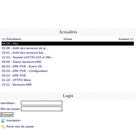
Actualités
<< Précédent
Home
Suivant >>
04-28 - Hey
01-06 - Arrêt des serveurs de je...
03-01 - Arrêt des serveurs Ark...
12-22 - Huawei e3372h-153 et Win...
06-06 - Statut Serveurs ARK
06-03 - ARK PVE - Event X6
05-29 - ARK PVE - Configuration
04-13 - ARK PVE
01-18 - HTTPS Woot
12-11 - Serveurs ARK
Login
Identifiant
Mot de passe
Inscription
Perte mot de passe