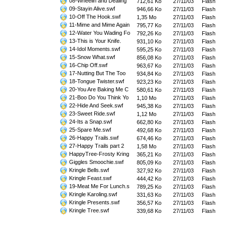
08-Wheelin and Dealing
712,61 Ko
27/11/03
Flash
09-Stayin Alive.swf
946,66 Ko
27/11/03
Flash
10-Off The Hook.swf
1,35 Mo
27/11/03
Flash
11-Mime and Mime Again
795,77 Ko
27/11/03
Flash
12-Water You Wading Fo
792,26 Ko
27/11/03
Flash
13-This is Your Knife.
931,10 Ko
27/11/03
Flash
14-Idol Moments.swf
595,25 Ko
27/11/03
Flash
15-Snow What.swf
856,08 Ko
27/11/03
Flash
16-Chip Off.swf
963,67 Ko
27/11/03
Flash
17-Nutting But The Too
934,84 Ko
27/11/03
Flash
18-Tongue Twister.swf
923,23 Ko
27/11/03
Flash
20-You Are Baking Me C
580,61 Ko
27/11/03
Flash
21-Boo Do You Think Yo
1,10 Mo
27/11/03
Flash
22-Hide And Seek.swf
945,38 Ko
27/11/03
Flash
23-Sweet Ride.swf
1,12 Mo
27/11/03
Flash
24-Its a Snap.swf
662,80 Ko
27/11/03
Flash
25-Spare Me.swf
492,68 Ko
27/11/03
Flash
26-Happy Trails.swf
674,46 Ko
27/11/03
Flash
27-Happy Trails part 2
1,58 Mo
27/11/03
Flash
HappyTree-Frosty Kring
365,21 Ko
27/11/03
Flash
Giggles Smoochie.swf
805,09 Ko
27/11/03
Flash
Kringle Bells.swf
327,92 Ko
27/11/03
Flash
Kringle Feast.swf
444,42 Ko
27/11/03
Flash
19-Meat Me For Lunch.s
789,25 Ko
27/11/03
Flash
Kringle Karoling.swf
331,63 Ko
27/11/03
Flash
Kringle Presents.swf
356,57 Ko
27/11/03
Flash
Kringle Tree.swf
339,68 Ko
27/11/03
Flash