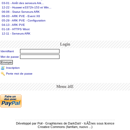
03-01 - Arrêt des serveurs Ark...
12-22 - Huawei e3372h-153 et Win...
06-06 - Statut Serveurs ARK
06-03 - ARK PVE - Event X6
05-29 - ARK PVE - Configuration
04-13 - ARK PVE
01-18 - HTTPS Woot
12-11 - Serveurs ARK
Login
Identifiant
Mot de passe
Inscription
Perte mot de passe
Menu âŒ
Développé par Poil - Graphismes de DarkDaV - IcÃŽnes sous licence
Creative Commons (famfam, nuovo ...)