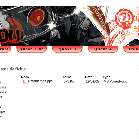
Wars
Quake Live
Quake 3
Quake 4
Own
teur de fichier
Nom
Taille
Date
Type
Dmontemps.pps
573 Ko
19/01/05
MS PowerPoint
e
ages
vies
3
s
ipts
f