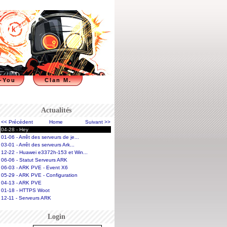
-You
Clan M.
Actualités
<< Précédent
Home
Suivant >>
04-28 - Hey
01-06 - Arrêt des serveurs de je...
03-01 - Arrêt des serveurs Ark...
12-22 - Huawei e3372h-153 et Win...
06-06 - Statut Serveurs ARK
06-03 - ARK PVE - Event X6
05-29 - ARK PVE - Configuration
04-13 - ARK PVE
01-18 - HTTPS Woot
12-11 - Serveurs ARK
Login