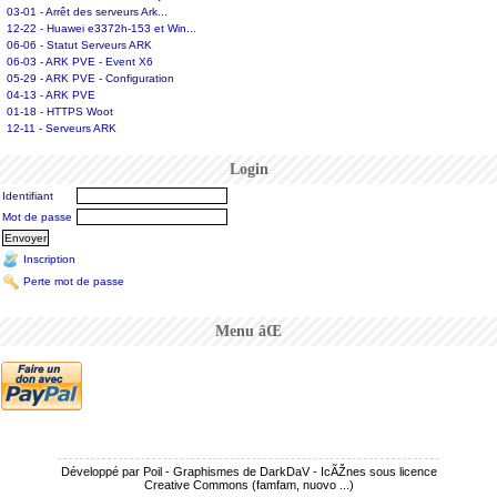
03-01 - Arrêt des serveurs Ark...
12-22 - Huawei e3372h-153 et Win...
06-06 - Statut Serveurs ARK
06-03 - ARK PVE - Event X6
05-29 - ARK PVE - Configuration
04-13 - ARK PVE
01-18 - HTTPS Woot
12-11 - Serveurs ARK
Login
Identifiant
Mot de passe
Inscription
Perte mot de passe
Menu âŒ
Développé par Poil - Graphismes de DarkDaV - IcÃŽnes sous licence
Creative Commons (famfam, nuovo ...)