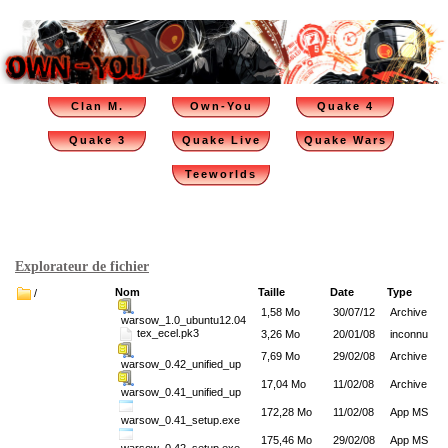
Clan M.
Own-You
Quake 4
Quake 3
Quake Live
Quake Wars
Teeworlds
Explorateur de fichier
Nom
Taille
Date
Type
/
1,58 Mo
30/07/12
Archive
warsow_1.0_ubuntu12.04
tex_ecel.pk3
3,26 Mo
20/01/08
inconnu
7,69 Mo
29/02/08
Archive
warsow_0.42_unified_up
17,04 Mo
11/02/08
Archive
warsow_0.41_unified_up
172,28 Mo
11/02/08
App MS
warsow_0.41_setup.exe
175,46 Mo
29/02/08
App MS