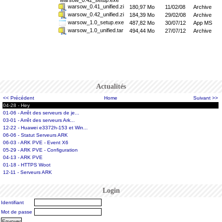
warsow_0.42_setup.exe
warsow_0.41_unified.zi
180,97 Mo
11/02/08
Archive
warsow_0.42_unified.zi
184,39 Mo
29/02/08
Archive
warsow_1.0_setup.exe
487,82 Mo
30/07/12
App MS
warsow_1.0_unified.tar
494,44 Mo
27/07/12
Archive
Actualités
<< Précédent
Home
Suivant >>
04-28 - Hey
01-06 - Arrêt des serveurs de je...
03-01 - Arrêt des serveurs Ark...
12-22 - Huawei e3372h-153 et Win...
06-06 - Statut Serveurs ARK
06-03 - ARK PVE - Event X6
05-29 - ARK PVE - Configuration
04-13 - ARK PVE
01-18 - HTTPS Woot
12-11 - Serveurs ARK
Login
Identifiant
Mot de passe