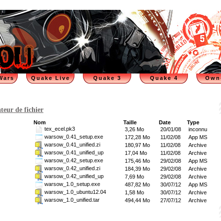
Wars
Quake Live
Quake 3
Quake 4
Own
teur de fichier
Nom
Taille
Date
Type
tex_ecel.pk3
3,26 Mo
20/01/08
inconnu
warsow_0.41_setup.exe
172,28 Mo
11/02/08
App MS
warsow_0.41_unified.zi
180,97 Mo
11/02/08
Archive
warsow_0.41_unified_up
17,04 Mo
11/02/08
Archive
warsow_0.42_setup.exe
175,46 Mo
29/02/08
App MS
warsow_0.42_unified.zi
184,39 Mo
29/02/08
Archive
warsow_0.42_unified_up
7,69 Mo
29/02/08
Archive
warsow_1.0_setup.exe
487,82 Mo
30/07/12
App MS
warsow_1.0_ubuntu12.04
1,58 Mo
30/07/12
Archive
warsow_1.0_unified.tar
494,44 Mo
27/07/12
Archive