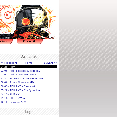
-You
Clan M.
Actualités
<< Précédent
Home
Suivant >>
04-28 - Hey
01-06 - Arrêt des serveurs de je...
03-01 - Arrêt des serveurs Ark...
12-22 - Huawei e3372h-153 et Win...
06-06 - Statut Serveurs ARK
06-03 - ARK PVE - Event X6
05-29 - ARK PVE - Configuration
04-13 - ARK PVE
01-18 - HTTPS Woot
12-11 - Serveurs ARK
Login