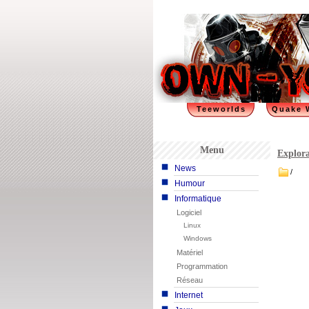
Teeworlds
Quake 
Menu
Explora
News
/
Humour
Informatique
Logiciel
Linux
Windows
Matériel
Programmation
Réseau
Internet